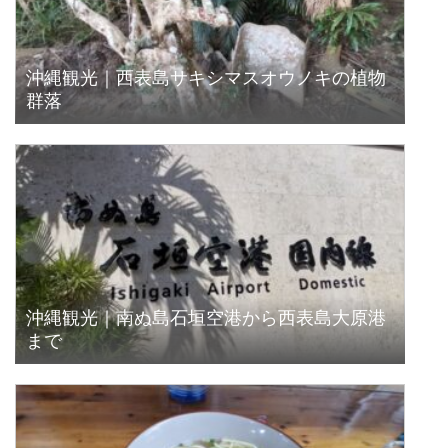
沖縄観光｜西表島サキシマスオウノキの植物
群落
沖縄観光｜南ぬ島石垣空港から西表島大原港
まで