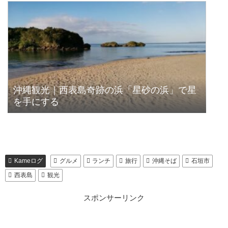
沖縄観光｜西表島奇跡の浜「星砂の浜」で星
を手にする
Kameログ
グルメ
ランチ
旅行
沖縄そば
石垣市
西表島
観光
スポンサーリンク