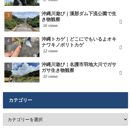
沖縄川遊び｜漢那ダム下流公園で生
き物観察
16 views
沖縄トカゲ｜どこにでもいるよオキ
ナワキノボリトカゲ
12 views
沖縄川遊び｜名護市羽地大川でガサ
ガサ生き物観察
10 views
カテゴリー