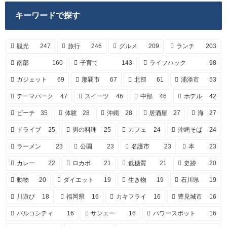
キーワードで探す
観光
247
旅行
246
グルメ
209
ランチ
203
南部
160
子育て
143
ライフハック
98
ガジェット
69
那覇市
67
北部
61
浦添市
53
テーマパーク
47
スイーツ
46
中部
46
ホテル
42
ビーチ
35
体験
28
沖縄
28
居酒屋
27
海
27
ドライブ
25
男の料理
25
カフェ
24
沖縄そば
24
ラーメン
23
公園
23
名護市
23
本
23
カレー
22
ロカボ
21
低糖質
21
史跡
20
動物
20
ダイエット
19
生き物
19
石川県
19
川遊び
18
福岡県
16
カキフライ
16
豊見城市
16
パルコシティ
16
サンエー
16
パワースポット
16