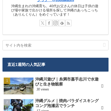
沖縄生まれの沖縄育ち。40代お父さんの休日は子供の遊
び場や家族で出かける場所を探して沖縄のあっちこっち
（ありんくりん）をめぐっています！
直近1週間の人気記事
沖縄川遊び｜糸満市嘉手志川で水遊
びと生き物観察
30 views
沖縄グルメ｜焼肉パラダイスキング
コング泡瀬店でランチ
17 views