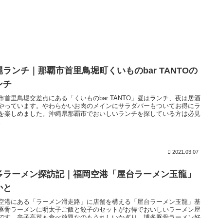
縄ランチ｜那覇市首里鳥堀町くいものbar TANTOの
ンチ
市首里鳥堀交差点にある「くいものbar TANTO」昼はランチ、夜は居酒
やっています。やわらかいお肉のメインにサラダバーもついてお得にラ
を楽しめました。沖縄県那覇市でおいしいランチを探している方は必見
。
2021.03.07
多ラーメン探訪記｜福岡空港「屋台ラーメン玉龍」
かと
空港にある「ラーメン滑走路」に店舗を構える「屋台ラーメン玉龍」基
豚骨ラーメンに明太子ご飯と餃子のセットがお得でおいしいラーメン屋
です。辛子高菜も食べ放題なのもうれしいかぎり。博多豚骨ラーメン好