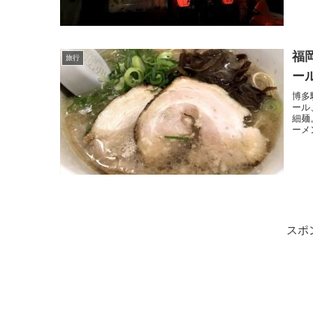
福
旅行
ー
博多
ール
細麺
ーメ
スポ