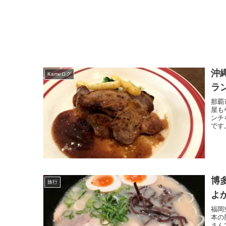
沖
Kameログ
ラ
那覇
屋も
ンチ
です
博
旅行
よ
福岡
本の
さん