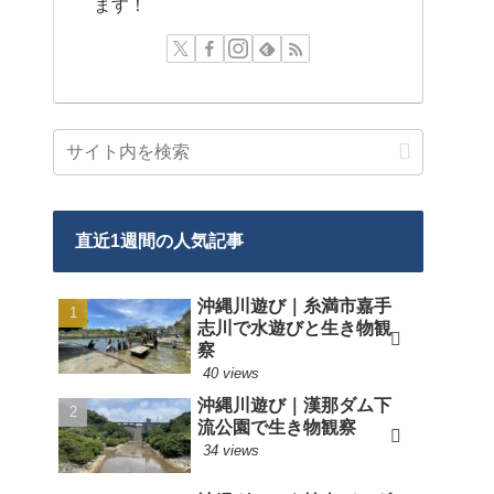
ます！
直近1週間の人気記事
沖縄川遊び｜糸満市嘉手
志川で水遊びと生き物観
察
40 views
沖縄川遊び｜漢那ダム下
流公園で生き物観察
34 views