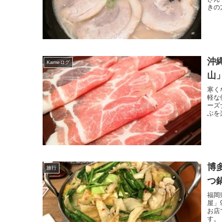
きの
沖
Kameログ
山
寒く
軽な
ーズ
ぶを
博
旅行
つ
福岡
屋」
お店
す。