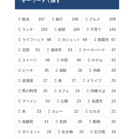
キーワードで探す
観光
247
旅行
246
グルメ
209
ランチ
203
南部
160
子育て
143
ライフハック
98
ガジェット
69
那覇市
67
北部
61
浦添市
53
テーマパーク
47
スイーツ
46
中部
46
ホテル
42
ビーチ
35
体験
28
沖縄
28
居酒屋
27
海
27
ドライブ
25
男の料理
25
カフェ
24
沖縄そば
24
ラーメン
23
公園
23
名護市
23
本
23
カレー
22
ロカボ
21
低糖質
21
史跡
20
動物
20
ダイエット
19
生き物
19
石川県
19