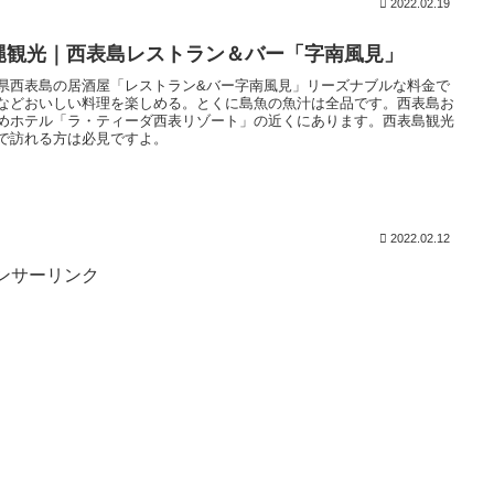
2022.02.19
縄観光｜西表島レストラン＆バー「字南風見」
県西表島の居酒屋「レストラン&バー字南風見」リーズナブルな料金で
などおいしい料理を楽しめる。とくに島魚の魚汁は全品です。西表島お
めホテル「ラ・ティーダ西表リゾート」の近くにあります。西表島観光
で訪れる方は必見ですよ。
2022.02.12
ンサーリンク