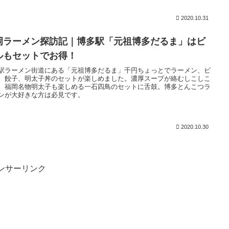
2020.10.31
岡ラーメン探訪記｜博多駅「元祖博多だるま」はビ
ルもセットでお得！
駅ラーメン街道にある「元祖博多だるま」千円ちょっとでラーメン、ビ
、餃子、明太子丼のセットが楽しめました。濃厚スープが絡むしこしこ
。福岡名物明太子も楽しめる一石四鳥のセットに舌鼓。博多とんこつラ
ンが大好きな方は必見です。
2020.10.30
ンサーリンク