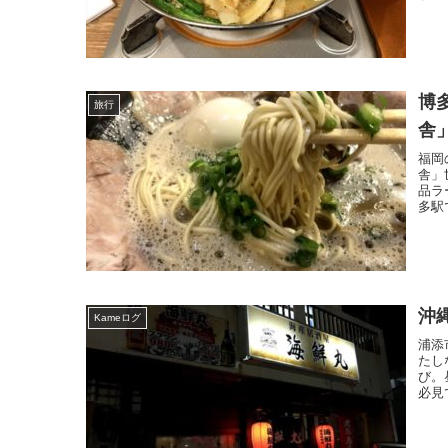
博
旅行
舎
福岡
舎」
品ラ
多駅
沖
Kameログ
浦添
たし
び。
必見