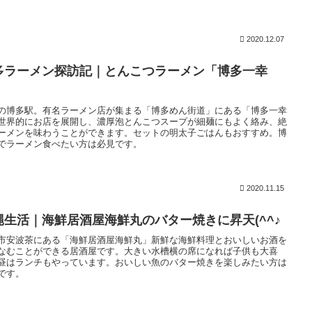
2020.12.07
多ラーメン探訪記｜とんこつラーメン「博多一幸
」
の博多駅。有名ラーメン店が集まる「博多めん街道」にある「博多一幸
世界的にお店を展開し、濃厚泡とんこつスープが細麺にもよく絡み、絶
ーメンを味わうことができます。セットの明太子ごはんもおすすめ。博
でラーメン食べたい方は必見です。
2020.11.15
縄生活｜海鮮居酒屋海鮮丸のバター焼きに昇天(^^♪
市安波茶にある「海鮮居酒屋海鮮丸」新鮮な海鮮料理とおいしいお酒を
なむことができる居酒屋です。大きい水槽横の席になれば子供も大喜
昼はランチもやっています。おいしい魚のバター焼きを楽しみたい方は
です。