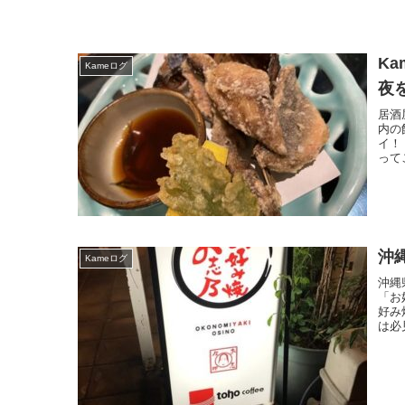
K
Kameログ
夜
居酒
内の
イ！
って
沖
Kameログ
沖縄
「お
好み
は必