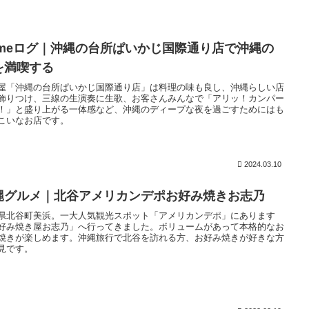
ameログ｜沖縄の台所ぱいかじ国際通り店で沖縄の
を満喫する
屋「沖縄の台所ぱいかじ国際通り店」は料理の味も良し、沖縄らしい店
飾りつけ、三線の生演奏に生歌、お客さんみんなで「アリッ！カンパー
！」と盛り上がる一体感など、沖縄のディープな夜を過ごすためにはも
こいなお店です。
2024.03.10
縄グルメ｜北谷アメリカンデポお好み焼きお志乃
県北谷町美浜。一大人気観光スポット「アメリカンデポ」にあります
好み焼き屋お志乃」へ行ってきました。ボリュームがあって本格的なお
焼きが楽しめます。沖縄旅行で北谷を訪れる方、お好み焼きが好きな方
見です。