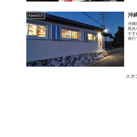
沖
Kameログ
沖縄
島魚
すす
旅行
スポ