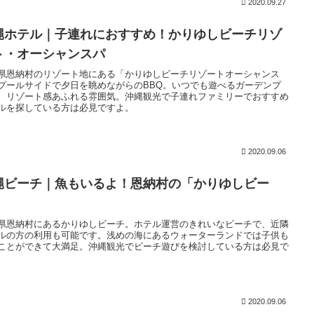
2020.09.27
縄ホテル｜子連れにおすすめ！かりゆしビーチリゾ
ト・オーシャンスパ
県恩納村のリゾート地にある「かりゆしビーチリゾートオーシャンス
プールサイドで夕日を眺めながらのBBQ。いつでも遊べるガーデンプ
。リゾート感あふれる雰囲気。沖縄観光で子連れファミリーでおすすめ
ルを探している方は必見ですよ。
2020.09.06
縄ビーチ｜魚もいるよ！恩納村の「かりゆしビー
」
県恩納村にあるかりゆしビーチ。ホテル運営のきれいなビーチで、近隣
ルの方の利用も可能です。浅めの海にあるウォーターランドでは子供も
ことができて大満足。沖縄観光でビーチ遊びを検討している方は必見で
2020.09.06