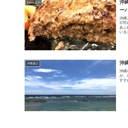
沖
Kameログ
ー
沖縄
ST
あふ
いる
沖
沖縄遊び
沖縄
が、
すす