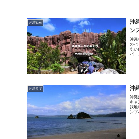
沖
沖縄観光
ン
沖縄
のバ
あい
パー
沖
沖縄遊び
沖縄
キャ
我地
ンプ