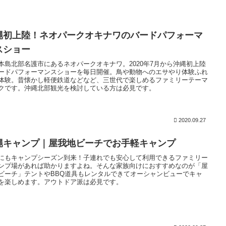
縄初上陸！ネオパークオキナワのバードパフォーマ
スショー
本島北部名護市にあるネオパークオキナワ。2020年7月から沖縄初上陸
ードパフォーマンスショーを毎日開催。鳥や動物へのエサやり体験ふれ
体験。昔懐かし軽便鉄道などなど、三世代で楽しめるファミリーテーマ
クです。沖縄北部観光を検討している方は必見です。
2020.09.27
縄キャンプ｜屋我地ビーチでお手軽キャンプ
にもキャンプシーズン到来！子連れでも安心して利用できるファミリー
ンプ場があれば助かりますよね。そんな家族向けにおすすめなのが「屋
ビーチ」テントやBBQ道具もレンタルできてオーシャンビューでキャ
を楽しめます。アウトドア派は必見です。