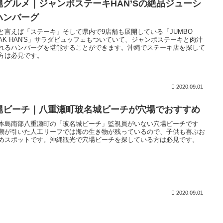
縄グルメ｜ジャンボステーキHAN’Sの絶品ジューシ
ハンバーグ
と言えば「ステーキ」そして県内で9店舗も展開している「JUMBO
EAK HAN'S」サラダビュッフェもついていて、ジャンボステーキと肉汁
れるハンバーグを堪能することができます。沖縄でステーキ店を探して
方は必見です。
2020.09.01
縄ビーチ｜八重瀬町玻名城ビーチが穴場でおすすめ
本島南部八重瀬町の「玻名城ビーチ」監視員がいない穴場ビーチです
潮が引いた人工リーフでは海の生き物が残っているので、子供も喜ぶお
めスポットです。沖縄観光で穴場ビーチを探している方は必見です。
2020.09.01