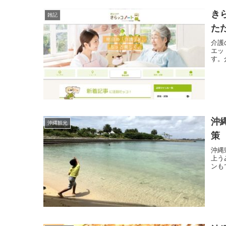
き
雑記
た
介護
エッ
す。
沖
沖縄観光
策
沖縄
上う
ンも