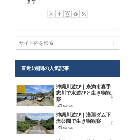
ます！
直近1週間の人気記事
沖縄川遊び｜糸満市嘉手
志川で水遊びと生き物観
察
40 views
沖縄川遊び｜漢那ダム下
流公園で生き物観察
33 views