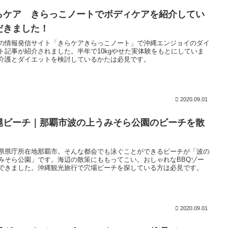
らケア きらっこノートでボディケアを紹介してい
だきました！
の情報発信サイト「きらケアきらっこノート」で沖縄エンジョイのダイ
ト記事が紹介されました。半年で10kgやせた実体験をもとにしていま
介護とダイエットを検討しているかたは必見です。
2020.09.01
縄ビーチ｜那覇市波の上うみそら公園のビーチを散
県県庁所在地那覇市。そんな都会でも泳ぐことができるビーチが「波の
みそら公園」です。海辺の散策にももってこい。おしゃれなBBQゾー
できました。沖縄観光旅行で穴場ビーチを探している方は必見です。
2020.09.01