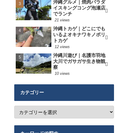
沖縄グルメ｜焼肉パラダ
イスキングコング泡瀬店
でランチ
21 views
沖縄トカゲ｜どこにでも
いるよオキナワキノボリ
トカゲ
12 views
沖縄川遊び｜名護市羽地
大川でガサガサ生き物観
察
10 views
カテゴリー