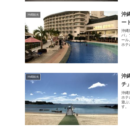
沖
沖縄観光
ー
沖縄
パ」
ール
ホテ
沖
沖縄観光
チ
沖縄
ホテ
遊ぶ
す。