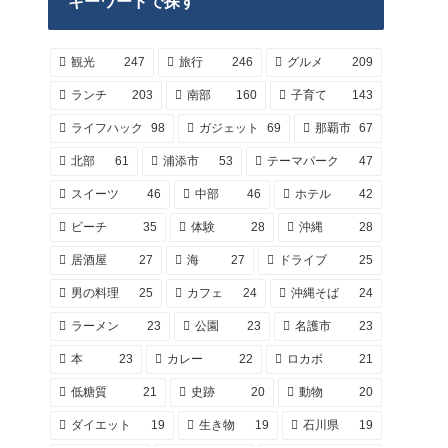
キーワードで探す
観光
247
旅行
246
グルメ
209
ランチ
203
南部
160
子育て
143
ライフハック
98
ガジェット
69
那覇市
67
北部
61
浦添市
53
テーマパーク
47
スイーツ
46
中部
46
ホテル
42
ビーチ
35
体験
28
沖縄
28
居酒屋
27
海
27
ドライブ
25
男の料理
25
カフェ
24
沖縄そば
24
ラーメン
23
公園
23
名護市
23
本
23
カレー
22
ロカボ
21
低糖質
21
史跡
20
動物
20
ダイエット
19
生き物
19
石川県
19