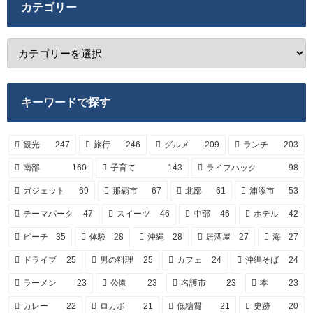
カテゴリー
キーワードで探す
観光
247
旅行
246
グルメ
209
ランチ
203
南部
160
子育て
143
ライフハック
98
ガジェット
69
那覇市
67
北部
61
浦添市
53
テーマパーク
47
スイーツ
46
中部
46
ホテル
42
ビーチ
35
体験
28
沖縄
28
居酒屋
27
海
27
ドライブ
25
男の料理
25
カフェ
24
沖縄そば
24
ラーメン
23
公園
23
名護市
23
本
23
カレー
22
ロカボ
21
低糖質
21
史跡
20