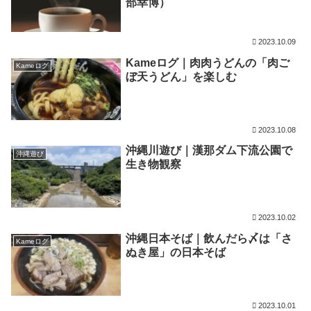
部幸博）
2023.10.09
Kameログ｜肉肉うどんの「肉ご
Kameログ
ぼ天うどん」を楽しむ
2023.10.08
沖縄川遊び｜漢那ダム下流公園で
沖縄遊び
生き物観察
2023.10.02
沖縄日本そば｜飲んだら〆は「さ
Kameログ
ぬき屋」の日本そば
2023.10.01