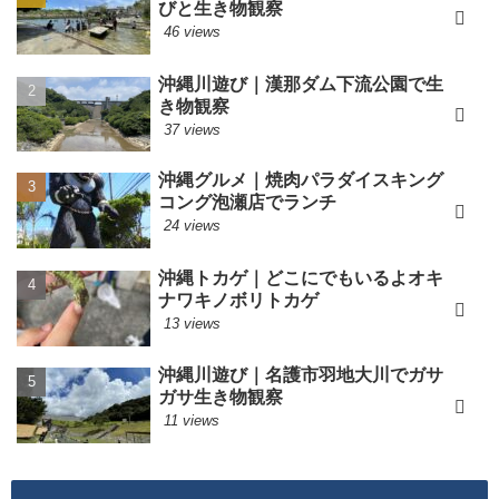
びと生き物観察
46 views
沖縄川遊び｜漢那ダム下流公園で生
き物観察
37 views
沖縄グルメ｜焼肉パラダイスキング
コング泡瀬店でランチ
24 views
沖縄トカゲ｜どこにでもいるよオキ
ナワキノボリトカゲ
13 views
沖縄川遊び｜名護市羽地大川でガサ
ガサ生き物観察
11 views