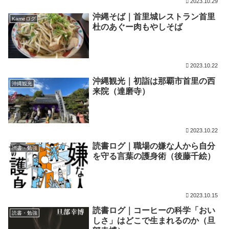
2023.10.29
沖縄そば｜首里城レストラン首里
Kameログ
杜のあぐー肉もやしそば
2023.10.22
沖縄観光｜初詣は那覇市首里の西
沖縄観光
来院（達磨寺）
2023.10.22
読書ログ｜職場の嫌な人から自分
読書・勉強
を守る言葉の護身術（後藤千絵）
2023.10.15
読書ログ｜コーヒーの科学「おい
読書・勉強
しさ」はどこで生まれるのか（旦