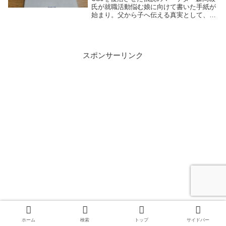
氏が就職活動悩む娘に向けて書いた手紙が
始まり。父から子へ伝える真実として、世
の中は強みがあるものが成功していくとい
う話。強みを見つける方法、森岡氏ですら
苦しかった時代があったことを知ることが
できます
スポンサーリンク
ホーム
検索
トップ
サイドバー