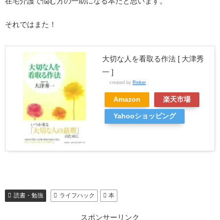
在宅介護で悩む方の一助になる本だと思います。
それではまた！
大切な人を看取る作法 [ 大津秀
一 ]
created by
Rinker
Amazon
楽天市場
Yahooショッピング
読書・勉強
ライフハック
本
スポンサーリンク