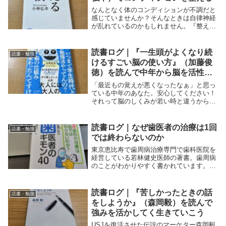
なんとなく体のコンディションが不調だと
感じていませんか？そんなときは自律神経
が乱れているのかもしれません。『整える
習慣』に書かれた108個の習慣から、取り
入れやすい習慣にまずは取り組んでみるの
はいかがでしょうか。
読書ログ｜『一生頭がよくなり続
読書・勉強
けるすごい脳の使い方』（加藤俊
徳）を読んで中年から脳を活性化
させる
「最近もの覚えが悪くなったなぁ」と思っ
ている中年のあなた。安心してください！
それって脳のしくみが若い時と違うからで
すよ！年を取ったら「覚える」より「理解
する」中年世代のしくみを知りたい方は必
見です。
読書ログ｜なぜ歯医者の治療は1回
読書・勉強
では終わらないのか
東京恵比寿で歯周病治療専門で歯科医院を
経営している若林健史医師の著書。歯周病
のことがわかりやすく書かれています。朝
日新聞「AERA dot」に連載されたシリー
ズを一冊にまとめたものなので、1話完結
型で読みやすい。40歳過ぎた方は必見で
読書ログ｜『苦しかったときの話
読書・勉強
す。
をしようか』（森岡毅）を読んで
強みを活かしてく生きていこう
USJを復活させた伝説のマーケター森岡毅