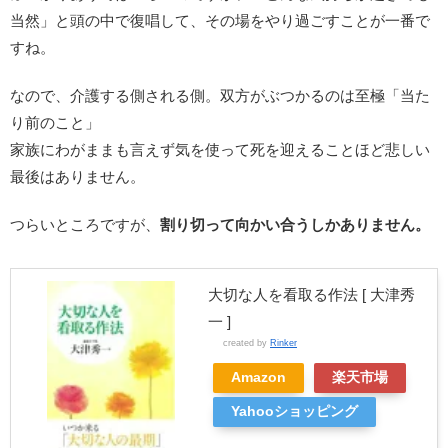
当然」と頭の中で復唱して、その場をやり過ごすことが一番で
すね。
なので、介護する側される側。双方がぶつかるのは至極「当た
り前のこと」
家族にわがままも言えず気を使って死を迎えることほど悲しい
最後はありません。
つらいところですが、
割り切って向かい合うしかありません。
大切な人を看取る作法 [ 大津秀
一 ]
created by
Rinker
Amazon
楽天市場
Yahooショッピング