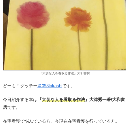
『大切な人を看取る作法』大和書房
どーも！グッチー
＠
098takashi
です。
今日紹介する本は
『
大切な人を看取る作法
』大津秀一著/大和書
房
です。
在宅看護で悩んでいる方、今現在在宅看護を行っている方。