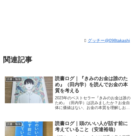
グッチー@098takashi
関連記事
読書ログ｜『きみのお金は誰のた
読書・勉強
め』（田内学）を読んでお金の本
質を考える
2023年のベストセラー『きみのお金は誰の
ため』（田内学）は読みましたか？お金自
体に価値はない、お金の本質を理解しお金
にとらわれない人生を過ごしてみません
か？お金について悩んでいる方は必見で
す。
読書ログ｜頭のいい人が話す前に
読書・勉強
考えていること（安達裕哉）