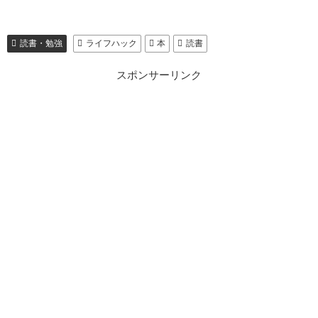
読書・勉強
ライフハック
本
読書
スポンサーリンク