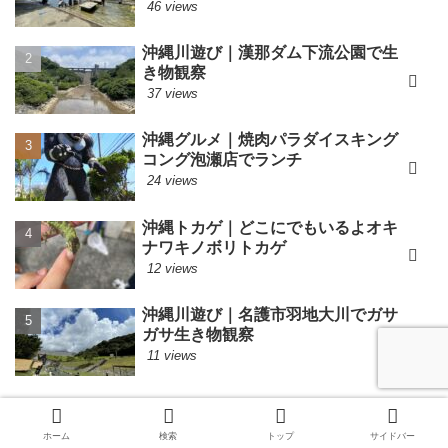
46 views
沖縄川遊び｜漢那ダム下流公園で生
き物観察
37 views
沖縄グルメ｜焼肉パラダイスキング
コング泡瀬店でランチ
24 views
沖縄トカゲ｜どこにでもいるよオキ
ナワキノボリトカゲ
12 views
沖縄川遊び｜名護市羽地大川でガサ
ガサ生き物観察
11 views
カテゴリー
ホーム
検索
トップ
サイドバー