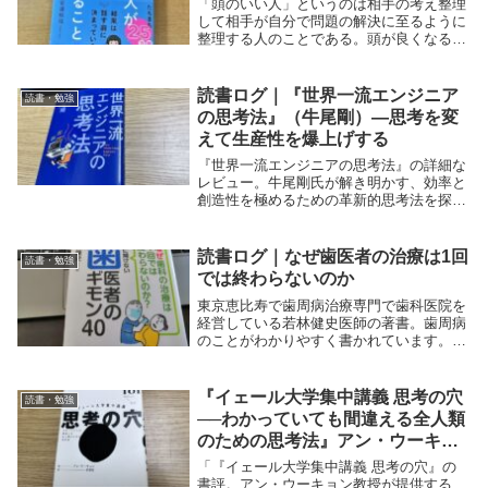
「頭のいい人」というのは相手の考え整理
して相手が自分で問題の解決に至るように
整理する人のことである。頭が良くなるた
めのハック本というよりは、コミュニケー
ションスキルの観点からおすすめできる著
書である。
読書ログ｜『世界一流エンジニア
読書・勉強
の思考法』（牛尾剛）―思考を変
えて生産性を爆上げする
『世界一流エンジニアの思考法』の詳細な
レビュー。牛尾剛氏が解き明かす、効率と
創造性を極めるための革新的思考法を探
求。エンジニアやプロフェッショナルに必
見の内容で、キャリアに革命をもたらすヒ
ント満載。
読書ログ｜なぜ歯医者の治療は1回
読書・勉強
では終わらないのか
東京恵比寿で歯周病治療専門で歯科医院を
経営している若林健史医師の著書。歯周病
のことがわかりやすく書かれています。朝
日新聞「AERA dot」に連載されたシリー
ズを一冊にまとめたものなので、1話完結
型で読みやすい。40歳過ぎた方は必見で
『イェール大学集中講義 思考の穴
読書・勉強
す。
──わかっていても間違える全人類
のための思考法』アン・ウーキョ
ンを読んで思考のクセを理解する
「『イェール大学集中講義 思考の穴』の
書評。アン・ウーキョン教授が提供する、