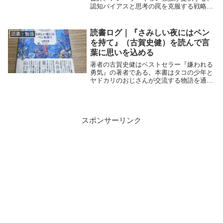
認知バイアスと思考の罠を克服する戦略を
解説。日々の決断を科学的に改善し、論理
的思考力を養う方法を探求します。
読書ログ｜『さみしい夜にはペン
読書・勉強
を持て』（古賀史健）を読んで言
葉に思いを込める
著者の古賀史健はベストセラー『嫌われる
勇気』の著者である。本書はタコの少年と
ヤドカリのおじさんが交流する物語を通し
て「書くこと」の意味を教えてくれる。決
して「書き方の指南本」ではなく「心の成
長の物語」である。悩みがある人に読んで
ほしい一冊
スポンサーリンク