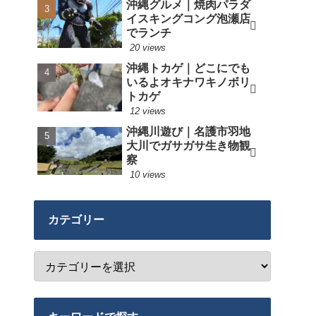
沖縄グルメ｜焼肉パラダ
イスキングコング泡瀬店
でランチ
20 views
沖縄トカゲ｜どこにでも
いるよオキナワキノボリ
トカゲ
12 views
沖縄川遊び｜名護市羽地
大川でガサガサ生き物観
察
10 views
カテゴリー