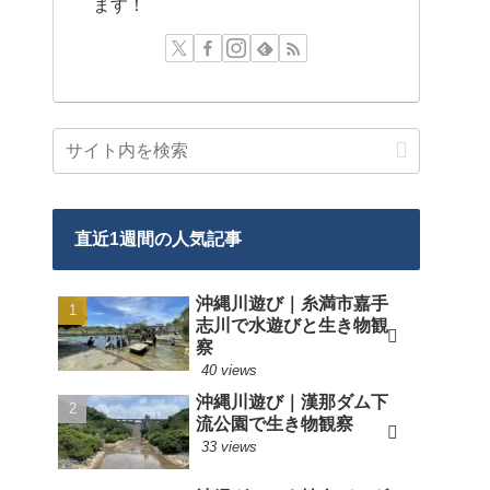
ます！
直近1週間の人気記事
沖縄川遊び｜糸満市嘉手
志川で水遊びと生き物観
察
40 views
沖縄川遊び｜漢那ダム下
流公園で生き物観察
33 views