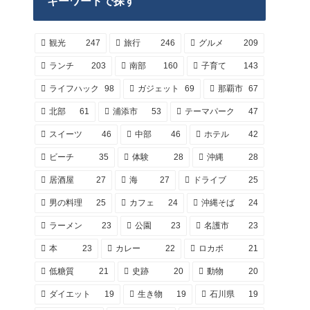
キーワードで探す
観光
247
旅行
246
グルメ
209
ランチ
203
南部
160
子育て
143
ライフハック
98
ガジェット
69
那覇市
67
北部
61
浦添市
53
テーマパーク
47
スイーツ
46
中部
46
ホテル
42
ビーチ
35
体験
28
沖縄
28
居酒屋
27
海
27
ドライブ
25
男の料理
25
カフェ
24
沖縄そば
24
ラーメン
23
公園
23
名護市
23
本
23
カレー
22
ロカボ
21
低糖質
21
史跡
20
動物
20
ダイエット
19
生き物
19
石川県
19