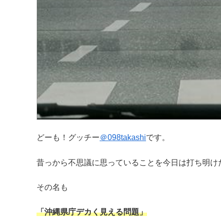
どーも！グッチー
＠
098takashi
です。
昔っから不思議に思っていることを今日は打ち明け
その名も
「沖縄県庁デカく見える問題」