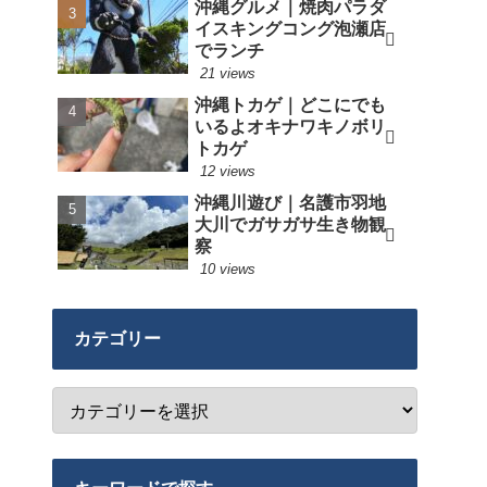
沖縄グルメ｜焼肉パラダ
イスキングコング泡瀬店
でランチ
21 views
沖縄トカゲ｜どこにでも
いるよオキナワキノボリ
トカゲ
12 views
沖縄川遊び｜名護市羽地
大川でガサガサ生き物観
察
10 views
カテゴリー