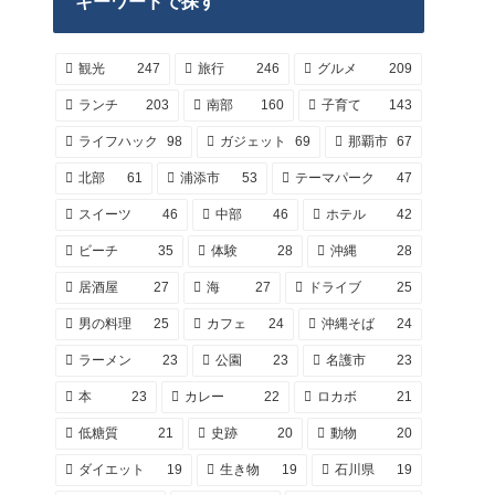
キーワードで探す
観光
247
旅行
246
グルメ
209
ランチ
203
南部
160
子育て
143
ライフハック
98
ガジェット
69
那覇市
67
北部
61
浦添市
53
テーマパーク
47
スイーツ
46
中部
46
ホテル
42
ビーチ
35
体験
28
沖縄
28
居酒屋
27
海
27
ドライブ
25
男の料理
25
カフェ
24
沖縄そば
24
ラーメン
23
公園
23
名護市
23
本
23
カレー
22
ロカボ
21
低糖質
21
史跡
20
動物
20
ダイエット
19
生き物
19
石川県
19