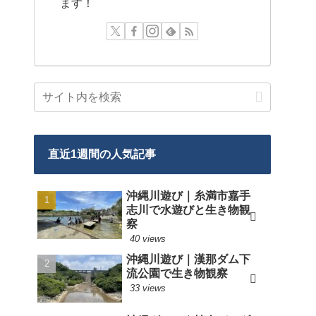
ます！
直近1週間の人気記事
沖縄川遊び｜糸満市嘉手
志川で水遊びと生き物観
察
40 views
沖縄川遊び｜漢那ダム下
流公園で生き物観察
33 views