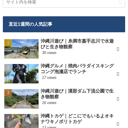
直近1週間の人気記事
沖縄川遊び｜糸満市嘉手志川で水遊
びと生き物観察
30 views
沖縄グルメ｜焼肉パラダイスキング
コング泡瀬店でランチ
17 views
沖縄川遊び｜漢那ダム下流公園で生
き物観察
16 views
沖縄トカゲ｜どこにでもいるよオキ
ナワキノボリトカゲ
12 views