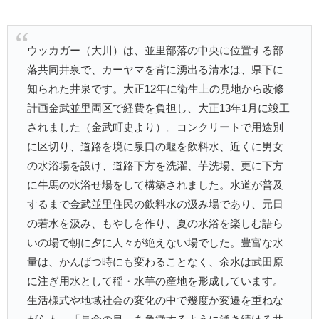
ウッカガー（大川）は、並里部落の中央に位置する部
落共同井泉で、カーヤマを背に湧出る清水は、県下に
知られた井泉です。大正12年に衛生上の見地から改修
計画金武並里両区で経費を負担し、大正13年1月に竣工
されました（金武町史より）。コンクリートで用途別
に区切り、道路を境に泉口の堰を飲料水、近くに男女
の水浴場を設け、道路下方を洗濯、芋洗場、更に下方
に牛馬の水浴せ場をして構築されました。水道が普及
するまで金武並里住民の飲料水の汲み場であり、元日
の若水を汲み、もやしを作り、夏の水浴を楽しむ語ら
いの場で朝に夕に人々が絶えない場でした。豊富な水
量は、かんばつ時にも変わることなく、余水は武田原
に注ぎ用水として稲・水芋の産地を形成しています。
生活様式や地域社会の変化の中で幾度か変遷を重ねな