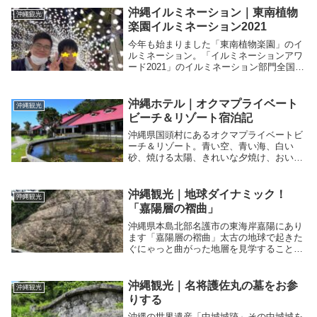
沖縄イルミネーション｜東南植物
沖縄観光
楽園イルミネーション2021
今年も始まりました「東南植物楽園」のイ
ルミネーション。「イルミネーションアワ
ード2021」のイルミネーション部門全国3
位を受賞し、日本夜景遺産として県内初の
「ライトアップ夜景遺産」に認定された圧
巻のイルミネーションを楽しむことができ
沖縄ホテル｜オクマプライベート
沖縄観光
ますよ。
ビーチ＆リゾート宿泊記
沖縄県国頭村にあるオクマプライベートビ
ーチ＆リゾート。青い空、青い海、白い
砂、焼ける太陽、きれいな夕焼け、おいし
い食事、イルミネーション、広い室内、楽
しい中庭、おしゃれなお土産。沖縄観光で
上質な時間を過ごした方は必見です。
沖縄観光｜地球ダイナミック！
沖縄観光
「嘉陽層の褶曲」
沖縄県本島北部名護市の東海岸嘉陽にあり
ます「嘉陽層の褶曲」太古の地球で起きた
ぐにゃっと曲がった地層を見学することが
できます。3カ所あるうちの一つ、見学し
やすい国道331号線沿いの嘉陽層の褶曲を
紹介します。地層好きは必見です。
沖縄観光｜名将護佐丸の墓をお参
沖縄観光
りする
沖縄の世界遺産「中城城跡」その中城城を