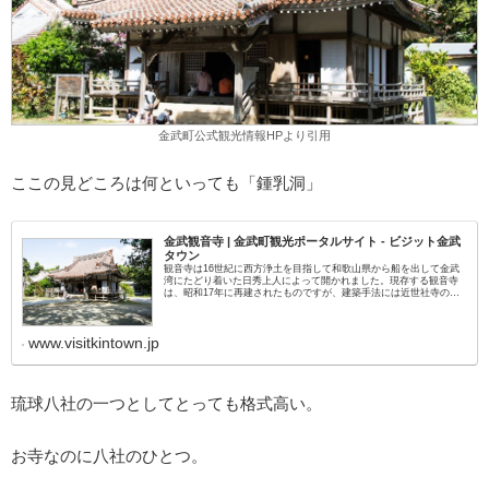
金武町公式観光情報HPより引用
ここの見どころは何といっても「鍾乳洞」
金武観音寺 | 金武町観光ポータルサイト - ビジット金武
タウン
観音寺は16世紀に西方浄土を目指して和歌山県から船を出して金武
湾にたどり着いた日秀上人によって開かれました。現存する観音寺
は、昭和17年に再建されたものですが、建築手法には近世社寺の手
法が取り入れられています。 沖縄県下の社寺建築の多くは、...
www.visitkintown.jp
琉球八社の一つとしてとっても格式高い。
お寺なのに八社のひとつ。