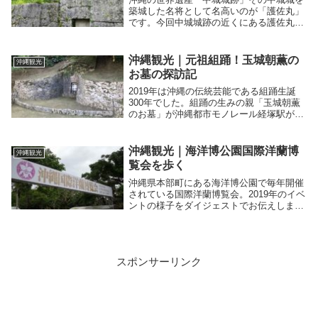
築城した名将として名高いのが「護佐丸」
です。今回中城城跡の近くにある護佐丸の
お墓を訪ねてきました。琉球歴史の最大の
謎とされる「護佐丸・阿麻和利の乱」でも
有名です。中城城跡を訪ねる方は必見で
沖縄観光｜元祖組踊！玉城朝薫の
沖縄観光
す。
お墓の探訪記
2019年は沖縄の伝統芸能である組踊生誕
300年でした。組踊の生みの親「玉城朝薫
のお墓」が沖縄都市モノレール経塚駅が近
くの浦添市字前田にあります。トンネルの
上にある独特の形をしたお墓で石組みの曲
線美は芸術的な完成度で必見です。
沖縄観光｜海洋博公園国際洋蘭博
沖縄観光
覧会を歩く
沖縄県本部町にある海洋博公園で毎年開催
されている国際洋蘭博覧会。2019年のイベ
ントの様子をダイジェストでお伝えしま
す。また熱帯ドリームセンターで花以外の
楽しみどころなども紹介しています。2月
の沖縄観光を検討している方は必見です。
スポンサーリンク