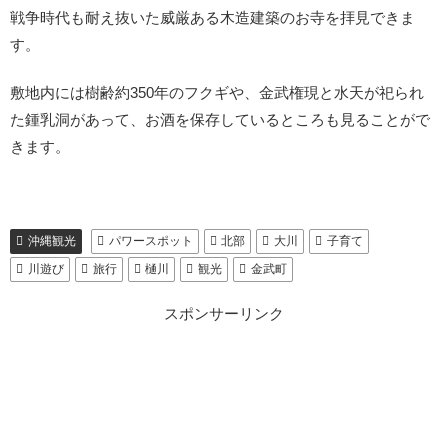
戦争時代も耐え抜いた威厳ある木造建築のお寺を拝見できま
す。
敷地内には樹齢約350年のフクギや、金武権現と水天が祀られ
た鍾乳洞があって、お酒を保存しているところも見ることがで
きます。
沖縄観光
パワースポット
北部
大川
子育て
川遊び
旅行
樋川
観光
金武町
スポンサーリンク