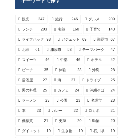
キーワードで探す
観光
247
旅行
246
グルメ
209
ランチ
203
南部
160
子育て
143
ライフハック
98
ガジェット
69
那覇市
67
北部
61
浦添市
53
テーマパーク
47
スイーツ
46
中部
46
ホテル
42
ビーチ
35
体験
28
沖縄
28
居酒屋
27
海
27
ドライブ
25
男の料理
25
カフェ
24
沖縄そば
24
ラーメン
23
公園
23
名護市
23
本
23
カレー
22
ロカボ
21
低糖質
21
史跡
20
動物
20
ダイエット
19
生き物
19
石川県
19