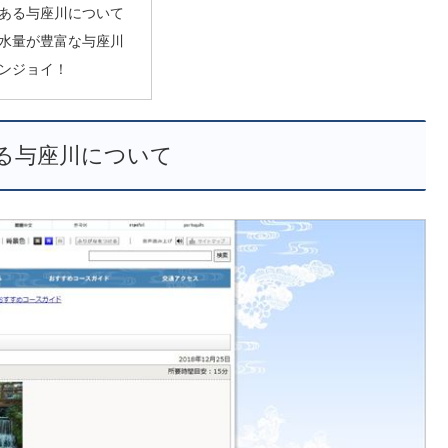
ある与座川について
水量が豊富な与座川
ンジョイ！
る与座川について