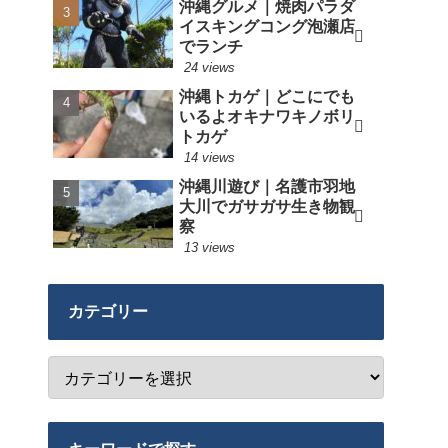
沖縄グルメ｜焼肉パラダ
イスキングコング泡瀬店
でランチ
24 views
沖縄トカゲ｜どこにでも
いるよオキナワキノボリ
トカゲ
14 views
沖縄川遊び｜名護市羽地
大川でガサガサ生き物観
察
13 views
カテゴリー