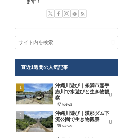
ます！
直近1週間の人気記事
沖縄川遊び｜糸満市嘉手
志川で水遊びと生き物観
察
47 views
沖縄川遊び｜漢那ダム下
流公園で生き物観察
38 views