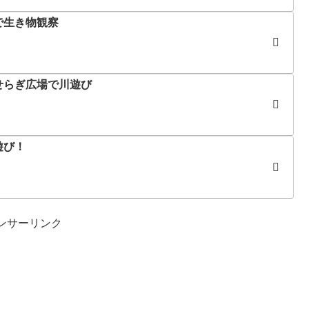
で生き物観察
せらぎ広場で川遊び
遊び！
ンサーリンク