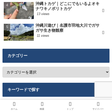
沖縄トカゲ｜どこにでもいるよオキ
ナワキノボリトカゲ
13 views
沖縄川遊び｜名護市羽地大川でガサ
ガサ生き物観察
11 views
カテゴリー
キーワードで探す
観光
247
旅行
246
グルメ
209
ランチ
203
ホーム
検索
トップ
サイドバー