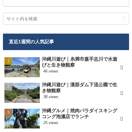
直近1週間の人気記事
沖縄川遊び｜糸満市嘉手志川で水遊
びと生き物観察
46 views
沖縄川遊び｜漢那ダム下流公園で生
き物観察
38 views
沖縄グルメ｜焼肉パラダイスキング
コング泡瀬店でランチ
25 views