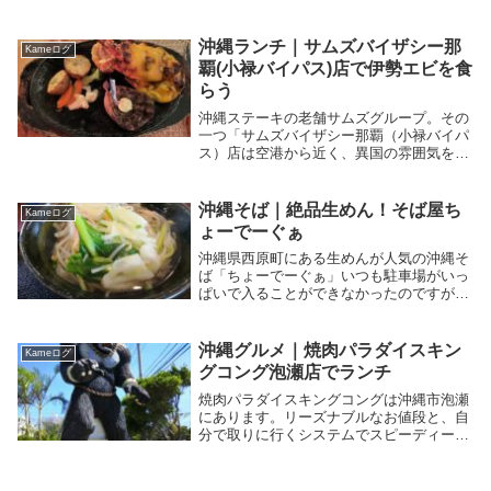
とができます。車が多いパイプライン通り
沿いにありながら店内はとっても静か。ラ
ンチ処を探している方は必見です。
沖縄ランチ｜サムズバイザシー那
Kameログ
覇(小禄バイパス)店で伊勢エビを食
らう
沖縄ステーキの老舗サムズグループ。その
一つ「サムズバイザシー那覇（小禄バイパ
ス）店は空港から近く、異国の雰囲気を味
わいながら極上伊勢エビとステーキを堪能
できるお店です。沖縄観光、祝い事の特別
な日などにおすすめ。ステーキ好きは必見
沖縄そば｜絶品生めん！そば屋ち
Kameログ
です。
ょーでーぐぁ
沖縄県西原町にある生めんが人気の沖縄そ
ば「ちょーでーぐぁ」いつも駐車場がいっ
ぱいで入ることができなかったのですが、
このたびやっとごちそうになることができ
ました。その麺のおいしさに納得の人気。
沖縄そば好きの方は必見ですよ。
沖縄グルメ｜焼肉パラダイスキン
Kameログ
グコング泡瀬店でランチ
焼肉パラダイスキングコングは沖縄市泡瀬
にあります。リーズナブルなお値段と、自
分で取りに行くシステムでスピーディーに
満腹になることができます。ランチタイム
で混んでいても、注文後待つことはありま
せん。大きなキングコングの看板が目印で