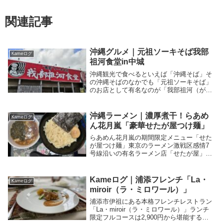
関連記事
沖縄グルメ｜元祖ソーキそば我部
Kameログ
祖河食堂in中城
沖縄観光で食べるといえば「沖縄そば」そ
の沖縄そばのなかでも「元祖ソーキそば」
のお店として有名なのが「我部祖河（がぶ
そか）食堂」です。本店は名護市我部祖河
にありますが、有名店なの沖縄県内あちこ
ちで食べることができます。沖縄そば好き
沖縄ラーメン｜濃厚煮干！らあめ
Kameログ
は必見です。
ん花月嵐「豪華せたが屋つけ麺」
らあめん花月嵐の期間限定メニュー「せた
が屋つけ麺」東京のラーメン激戦区感情7
号線沿いの有名ラーメン店「せたが屋」の
濃厚煮干豚骨つけ麺が沖縄でも味わえる。
特製平打ち麺、角切りチャーシュー、せた
が屋メンマなどなどラーメン大好きな方は
Kameログ｜浦添フレンチ「La・
Kameログ
必見です。
miroir（ラ・ミロワール）」
浦添市伊祖にある本格フレンチレストラン
「La・miroir（ラ・ミロワール）」ランチ
限定フルコースは2,900円から堪能するこ