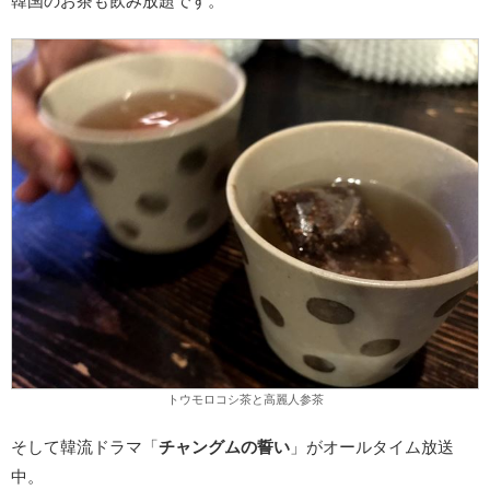
韓国のお茶も飲み放題です。
トウモロコシ茶と高麗人参茶
そして韓流ドラマ「
チャングムの誓い
」がオールタイム放送
中。