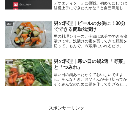
デオエディター」に挑戦。初めてにしては
結構上手にできたのかな？と自己満足して
います。これからブログなどで動画投稿し
たい方、まずは初心者の私でもできた編集
を見てみませんか。ブログ初心者は必見で
男の料理｜ビールのお供に！30分
雑記
す。
でできる簡単浅漬け
男の料理シリーズ。今回は30分でできる浅
漬けです。浅漬けの素を買ってきて野菜を
切って、もんで、冷蔵庫にいれるだけ。漬
物を作ることができるお父さんってステ
キ！と子どもから尊敬の眼差しが出ること
間違いない。浅漬け好きのお父さんは必見
男の料理｜寒い日の鍋2選「野菜」
雑記
です。
と「つみれ」
寒い日の鍋あったかくておいしいですよ
ね。そんなとき、お父さんが張り切ってか
ぞくみんなのために鍋を作ってあげるとい
うのはどうでしょうか。温かい鍋を家族で
囲んで、笑顔ほくほくお腹も満足。お父さ
んの威厳よりも包み込むような暖かさを演
出できます。
スポンサーリンク