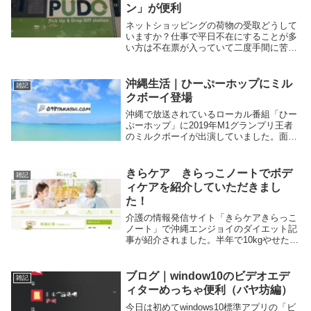
ン」が便利
ネットショッピングの荷物の受取どうして
いますか？仕事で平日不在にすることが多
い方は不在票が入っていて二度手間に苦労
しますよね。そんなとき活用したいのが24
時間365日受け取り可能な「PUDOステー
ション」通販を多く利用する方は必見で
沖縄生活｜ひーぷーホップにミル
雑記
す。
クボーイ登場
沖縄で放送されているローカル番組「ひー
ぷーホップ」に2019年M1グランプリ王者
のミルクボーイが出演していました。面白
い漫才と駒場さんの意外なエピソードが語
られました。駒場さん実は沖縄在住経験が
あるんです。ミルクボーイファンの方は必
きらケア きらっこノートでボデ
雑記
見です。
ィケアを紹介していただきまし
た！
介護の情報発信サイト「きらケアきらっこ
ノート」で沖縄エンジョイのダイエット記
事が紹介されました。半年で10kgやせた実
体験をもとにしています。介護とダイエッ
トを検討しているかたは必見です。
ブログ｜window10のビデオエデ
雑記
ィターめっちゃ便利（バヤ坊編）
今日は初めてwindows10標準アプリの「ビ