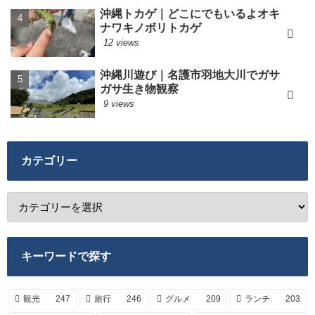
沖縄トカゲ｜どこにでもいるよオキ
ナワキノボリトカゲ
12 views
沖縄川遊び｜名護市羽地大川でガサ
ガサ生き物観察
9 views
カテゴリー
キーワードで探す
観光
247
旅行
246
グルメ
209
ランチ
203