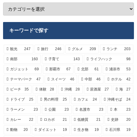
キーワードで探す
観光
247
旅行
246
グルメ
209
ランチ
203
南部
160
子育て
143
ライフハック
98
ガジェット
69
那覇市
67
北部
61
浦添市
53
テーマパーク
47
スイーツ
46
中部
46
ホテル
42
ビーチ
35
体験
28
沖縄
28
居酒屋
27
海
27
ドライブ
25
男の料理
25
カフェ
24
沖縄そば
24
ラーメン
23
公園
23
名護市
23
本
23
カレー
22
ロカボ
21
低糖質
21
史跡
20
動物
20
ダイエット
19
生き物
19
石川県
19